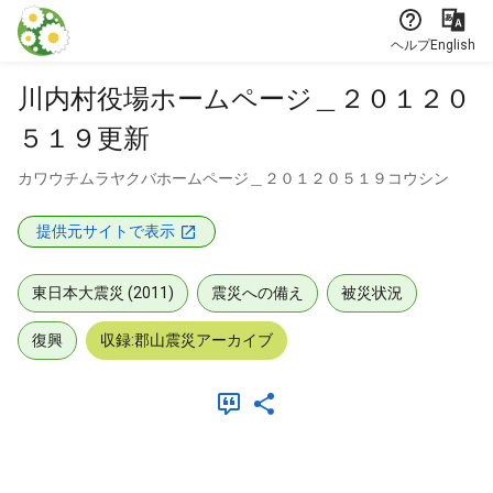
本文に飛ぶ
ヘルプ
English
川内村役場ホームページ＿２０１２０
５１９更新
カワウチムラヤクバホームページ＿２０１２０５１９コウシン
提供元サイトで表示
東日本大震災 (2011)
震災への備え
被災状況
復興
収録:郡山震災アーカイブ