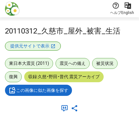
本文に飛ぶ
ヘルプ
English
20110312_久慈市_屋外_被害_生活
提供元サイトで表示
東日本大震災 (2011)
震災への備え
被災状況
復興
収録:久慈・野田・普代 震災アーカイブ
この画像に似た画像を探す
メタデータ