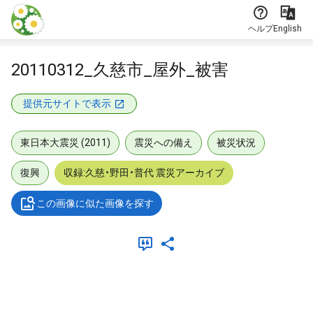
本文に飛ぶ
ヘルプ
English
20110312_久慈市_屋外_被害
提供元サイトで表示
東日本大震災 (2011)
震災への備え
被災状況
復興
収録:久慈・野田・普代 震災アーカイブ
この画像に似た画像を探す
メタデータ