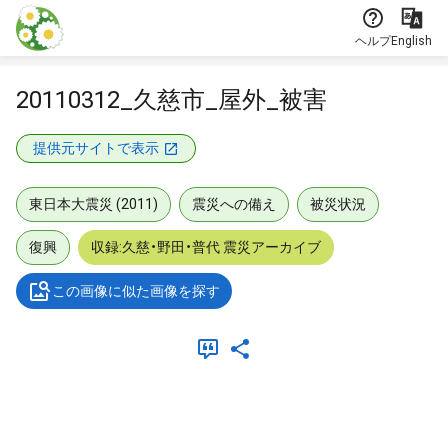
本文に飛ぶ
ヘルプ
English
20110312_久慈市_屋外_被害
提供元サイトで表示
東日本大震災 (2011)
震災への備え
被災状況
復興
収録:久慈・野田・普代 震災アーカイブ
この画像に似た画像を探す
メタデータ