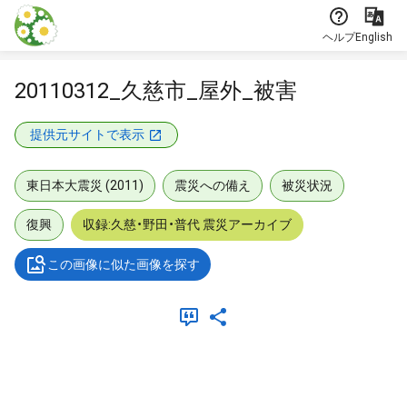
本文に飛ぶ
ヘルプ
English
20110312_久慈市_屋外_被害
提供元サイトで表示
東日本大震災 (2011)
震災への備え
被災状況
復興
収録:久慈・野田・普代 震災アーカイブ
この画像に似た画像を探す
メタデータ