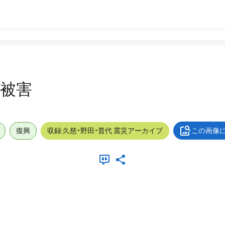
_被害
復興
収録:久慈・野田・普代 震災アーカイブ
この画像