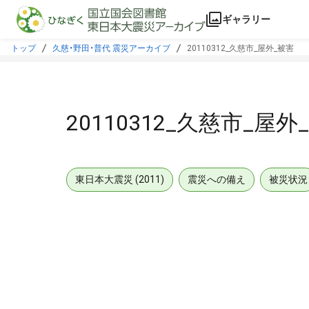
本文に飛ぶ
ギャラリー
トップ
久慈・野田・普代 震災アーカイブ
20110312_久慈市_屋外_被害
20110312_久慈市_屋外
東日本大震災 (2011)
震災への備え
被災状況
メタデータ