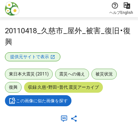
本文に飛ぶ
ヘルプ
English
20110418_久慈市_屋外_被害_復旧・復
興
提供元サイトで表示
東日本大震災 (2011)
震災への備え
被災状況
復興
収録:久慈・野田・普代 震災アーカイブ
この画像に似た画像を探す