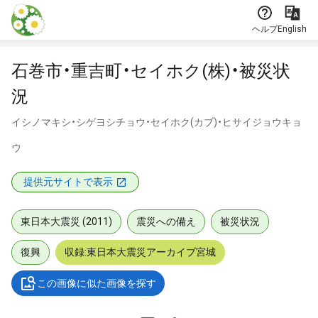
本文に飛ぶ
ヘルプ
English
石巻市・重吉町・セイホク(株)・被災状
況
イシノマキシ・シゲヨシチョウ・セイホク(カブ)・ヒサイジョウキョ
ウ
提供元サイトで表示
東日本大震災 (2011)
震災への備え
被災状況
復興
収録:東日本大震災アーカイブ宮城
この画像に似た画像を探す