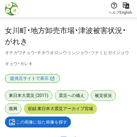
本文に飛ぶ
ヘルプ
English
女川町・地方卸売市場・津波被害状況・
がれき
オナガワチョウ・チホウオロシウリシジョウ・ツナミヒガイジョウ
キョウ・ガレキ
提供元サイトで表示
東日本大震災 (2011)
震災への備え
被災状況
復興
収録:東日本大震災アーカイブ宮城
この画像に似た画像を探す