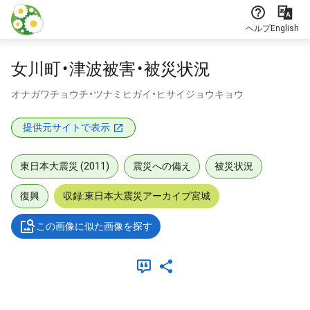
本文に飛ぶ
ヘルプ
English
女川町・津波被害・被災状況
オナガワチョウチ・ツナミヒガイ・ヒサイジョウキョウ
提供元サイトで表示
東日本大震災 (2011)
震災への備え
被災状況
復興
収録:東日本大震災アーカイブ宮城
この画像に似た画像を探す