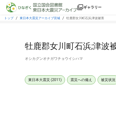
本文に飛ぶ
ギャラリー
トップ
東日本大震災アーカイブ宮城
牡鹿郡女川町石浜;津波被害
牡鹿郡女川町石浜;津波
オシカグンオナガワチョウイシハマ
東日本大震災 (2011)
震災への備え
被災状況