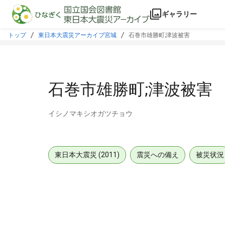
本文に飛ぶ
ギャラリー
トップ
東日本大震災アーカイブ宮城
石巻市雄勝町;津波被害
石巻市雄勝町;津波被害
イシノマキシオガツチョウ
東日本大震災 (2011)
震災への備え
被災状況