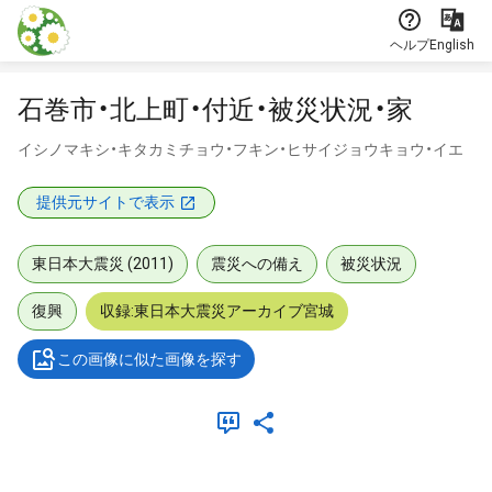
本文に飛ぶ
ヘルプ
English
石巻市・北上町・付近・被災状況・家
イシノマキシ・キタカミチョウ・フキン・ヒサイジョウキョウ・イエ
提供元サイトで表示
東日本大震災 (2011)
震災への備え
被災状況
復興
収録:東日本大震災アーカイブ宮城
この画像に似た画像を探す