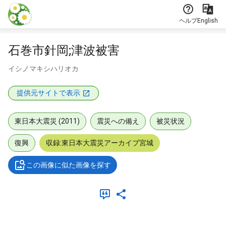
本文に飛ぶ
ヘルプ
English
石巻市針岡;津波被害
イシノマキシハリオカ
提供元サイトで表示
東日本大震災 (2011)
震災への備え
被災状況
復興
収録:東日本大震災アーカイブ宮城
この画像に似た画像を探す