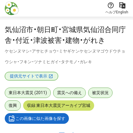
本文に飛ぶ
ヘルプ
English
気仙沼市・朝日町・宮城県気仙沼合同庁
舎・付近・津波被害・建物・がれき
ケセンヌマシ・アサヒチョウ・ミヤギケンケセンヌマゴウドウチョ
ウシャ・フキン・ツナミヒガイ・タテモノ・ガレキ
提供元サイトで表示
東日本大震災 (2011)
震災への備え
被災状況
復興
収録:東日本大震災アーカイブ宮城
この画像に似た画像を探す