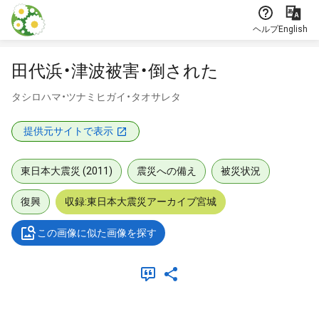
本文に飛ぶ
ヘルプ
English
田代浜・津波被害・倒された
タシロハマ・ツナミヒガイ・タオサレタ
提供元サイトで表示
東日本大震災 (2011)
震災への備え
被災状況
復興
収録:東日本大震災アーカイブ宮城
この画像に似た画像を探す