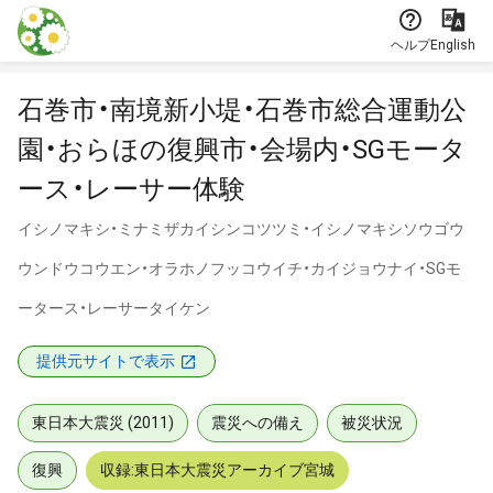
本文に飛ぶ
ヘルプ
English
石巻市・南境新小堤・石巻市総合運動公
園・おらほの復興市・会場内・SGモータ
ース・レーサー体験
イシノマキシ・ミナミザカイシンコツツミ・イシノマキシソウゴウ
ウンドウコウエン・オラホノフッコウイチ・カイジョウナイ・SGモ
ータース・レーサータイケン
提供元サイトで表示
東日本大震災 (2011)
震災への備え
被災状況
復興
収録:東日本大震災アーカイブ宮城