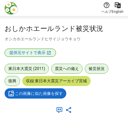
本文に飛ぶ
ヘルプ
English
おしかホエールランド被災状況
オシカホエールランドヒサイジョウキョウ
提供元サイトで表示
東日本大震災 (2011)
震災への備え
被災状況
復興
収録:東日本大震災アーカイブ宮城
この画像に似た画像を探す