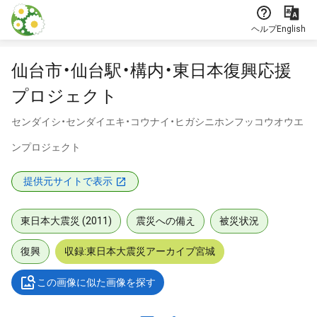
本文に飛ぶ
ヘルプ
English
仙台市・仙台駅・構内・東日本復興応援
プロジェクト
センダイシ・センダイエキ・コウナイ・ヒガシニホンフッコウオウエ
ンプロジェクト
提供元サイトで表示
東日本大震災 (2011)
震災への備え
被災状況
復興
収録:東日本大震災アーカイブ宮城
この画像に似た画像を探す