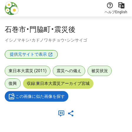
本文に飛ぶ
ヘルプ
English
石巻市・門脇町・震災後
イシノマキシ・カドノワキチョウ・シンサイゴ
提供元サイトで表示
東日本大震災 (2011)
震災への備え
被災状況
復興
収録:東日本大震災アーカイブ宮城
この画像に似た画像を探す