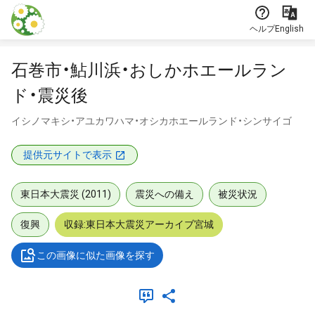
本文に飛ぶ
ヘルプ
English
石巻市・鮎川浜・おしかホエールラン
ド・震災後
イシノマキシ・アユカワハマ・オシカホエールランド・シンサイゴ
提供元サイトで表示
東日本大震災 (2011)
震災への備え
被災状況
復興
収録:東日本大震災アーカイブ宮城
この画像に似た画像を探す