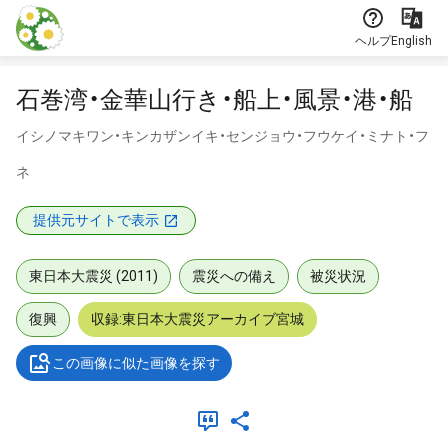
本文に飛ぶ
ヘルプ
English
石巻湾・金華山行き・船上・風景・港・船
イシノマキワン・キンカザンイキ・センジョウ・フウケイ・ミナト・フ
ネ
提供元サイトで表示
東日本大震災 (2011)
震災への備え
被災状況
復興
収録:東日本大震災アーカイブ宮城
この画像に似た画像を探す