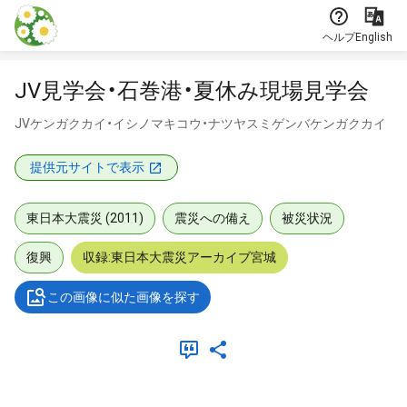
本文に飛ぶ
ヘルプ
English
JV見学会・石巻港・夏休み現場見学会
JVケンガクカイ・イシノマキコウ・ナツヤスミゲンバケンガクカイ
提供元サイトで表示
東日本大震災 (2011)
震災への備え
被災状況
復興
収録:東日本大震災アーカイブ宮城
この画像に似た画像を探す