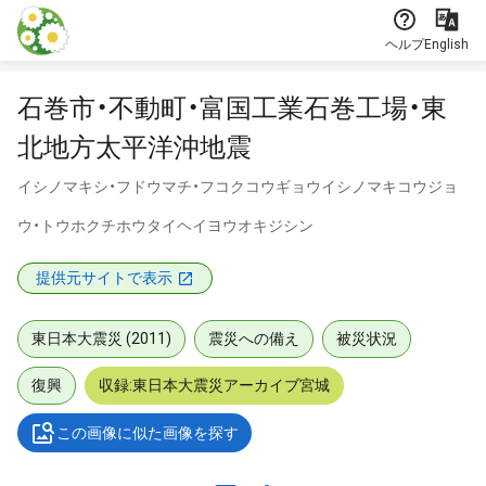
本文に飛ぶ
ヘルプ
English
石巻市・不動町・富国工業石巻工場・東
北地方太平洋沖地震
イシノマキシ・フドウマチ・フコクコウギョウイシノマキコウジョ
ウ・トウホクチホウタイヘイヨウオキジシン
提供元サイトで表示
東日本大震災 (2011)
震災への備え
被災状況
復興
収録:東日本大震災アーカイブ宮城
この画像に似た画像を探す