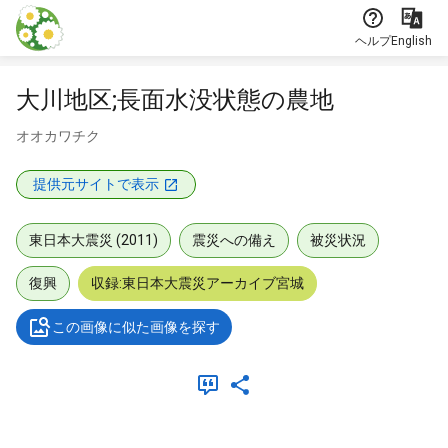
本文に飛ぶ
ヘルプ
English
大川地区;長面水没状態の農地
オオカワチク
提供元サイトで表示
東日本大震災 (2011)
震災への備え
被災状況
復興
収録:東日本大震災アーカイブ宮城
この画像に似た画像を探す