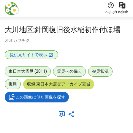
本文に飛ぶ
ヘルプ
English
大川地区;針岡復旧後水稲初作付ほ場
オオカワチク
提供元サイトで表示
東日本大震災 (2011)
震災への備え
被災状況
復興
収録:東日本大震災アーカイブ宮城
この画像に似た画像を探す