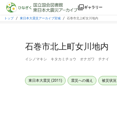
本文に飛ぶ
ギャラリー
トップ
東日本大震災アーカイブ宮城
石巻市北上町女川地内
石巻市北上町女川地内
イシノマキシ キタカミチョウ オナガワ チナイ
東日本大震災 (2011)
震災への備え
被災状況