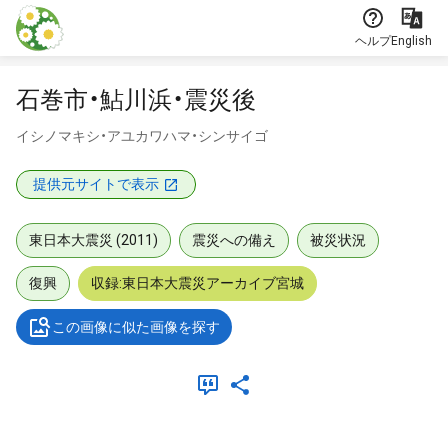
本文に飛ぶ
ヘルプ
English
石巻市・鮎川浜・震災後
イシノマキシ・アユカワハマ・シンサイゴ
提供元サイトで表示
東日本大震災 (2011)
震災への備え
被災状況
復興
収録:東日本大震災アーカイブ宮城
この画像に似た画像を探す