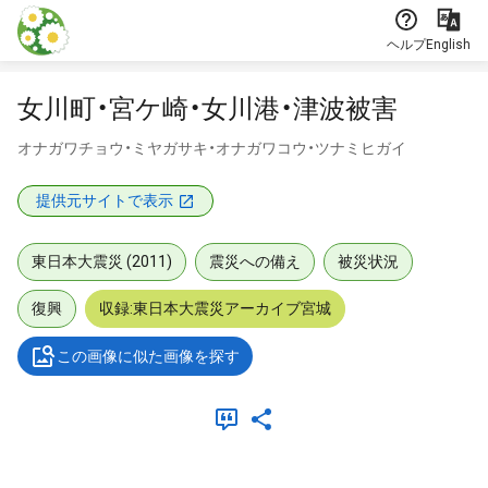
本文に飛ぶ
ヘルプ
English
女川町・宮ケ崎・女川港・津波被害
オナガワチョウ・ミヤガサキ・オナガワコウ・ツナミヒガイ
提供元サイトで表示
東日本大震災 (2011)
震災への備え
被災状況
復興
収録:東日本大震災アーカイブ宮城
この画像に似た画像を探す