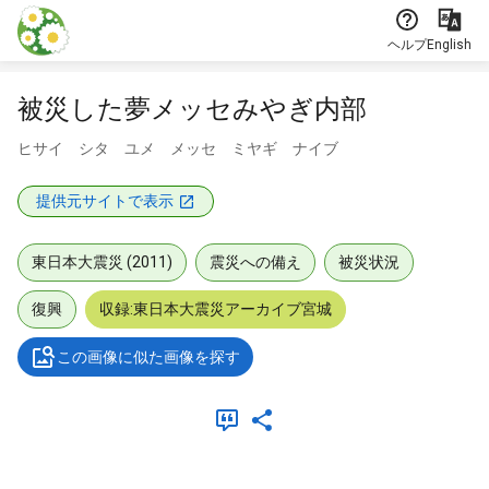
本文に飛ぶ
ヘルプ
English
被災した夢メッセみやぎ内部
ヒサイ シタ ユメ メッセ ミヤギ ナイブ
提供元サイトで表示
東日本大震災 (2011)
震災への備え
被災状況
復興
収録:東日本大震災アーカイブ宮城
この画像に似た画像を探す