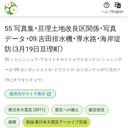
本文に飛ぶ
ヘルプ
English
55 写真集・亘理土地改良区関係・写真
データ・09.吉田排水機・導水路・海岸堤
防（3月19日亘理町）
55 シャシンシュウ・ワタリトチカイリョウクカンケイ・シャシンデ
ータ・09.ヨシダハイスイキ・ドウスイロ・カイガンテイボウ（3ガツ
19ニチワタリチョウ）
提供元サイトで表示
東日本大震災 (2011)
震災への備え
被災状況
復興
収録:東日本大震災アーカイブ宮城