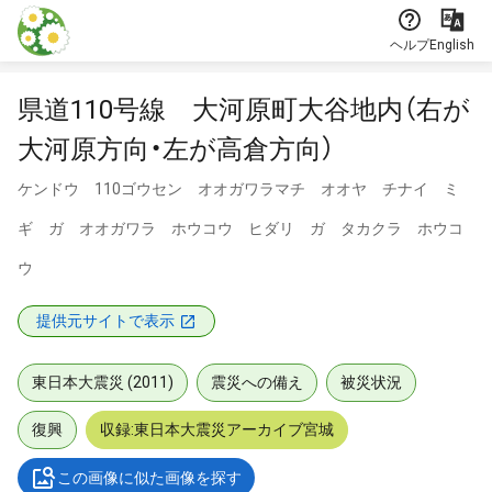
本文に飛ぶ
ヘルプ
English
県道110号線 大河原町大谷地内（右が
大河原方向・左が高倉方向）
ケンドウ 110ゴウセン オオガワラマチ オオヤ チナイ ミ
ギ ガ オオガワラ ホウコウ ヒダリ ガ タカクラ ホウコ
ウ
提供元サイトで表示
東日本大震災 (2011)
震災への備え
被災状況
復興
収録:東日本大震災アーカイブ宮城
この画像に似た画像を探す