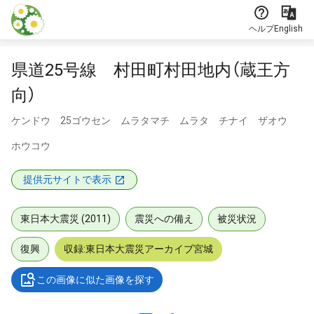
本文に飛ぶ
ヘルプ
English
県道25号線 村田町村田地内（蔵王方
向）
ケンドウ 25ゴウセン ムラタマチ ムラタ チナイ ザオウ
ホウコウ
提供元サイトで表示
東日本大震災 (2011)
震災への備え
被災状況
復興
収録:東日本大震災アーカイブ宮城
この画像に似た画像を探す