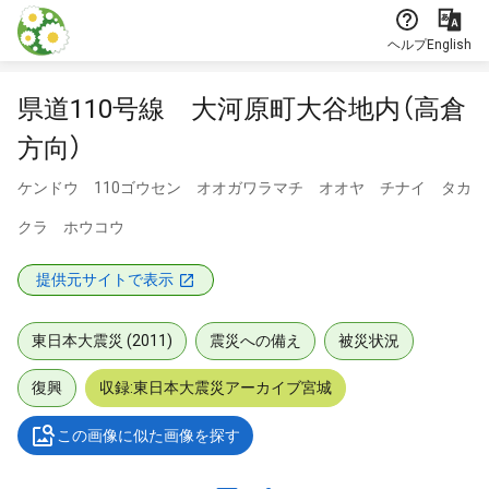
本文に飛ぶ
ヘルプ
English
県道110号線 大河原町大谷地内（高倉
方向）
ケンドウ 110ゴウセン オオガワラマチ オオヤ チナイ タカ
クラ ホウコウ
提供元サイトで表示
東日本大震災 (2011)
震災への備え
被災状況
復興
収録:東日本大震災アーカイブ宮城
この画像に似た画像を探す