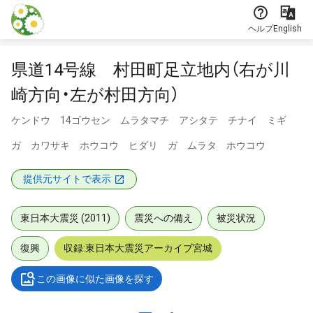
本文に飛ぶ
ヘルプ
English
県道14号線 村田町足立地内（右が川
崎方向・左が村田方向）
ケンドウ 14ゴウセン ムラタマチ アシタテ チナイ ミギ
ガ カワサキ ホウコウ ヒダリ ガ ムラタ ホウコウ
提供元サイトで表示
東日本大震災 (2011)
震災への備え
被災状況
復興
収録:東日本大震災アーカイブ宮城
この画像に似た画像を探す