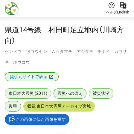
本文に飛ぶ
ヘルプ
English
県道14号線 村田町足立地内（川崎方
向）
ケンドウ 14ゴウセン ムラタマチ アシタテ チナイ カワサ
キ ホウコウ
提供元サイトで表示
東日本大震災 (2011)
震災への備え
被災状況
復興
収録:東日本大震災アーカイブ宮城
この画像に似た画像を探す