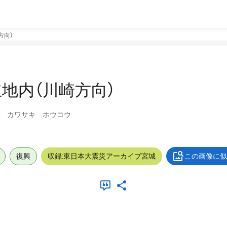
方向）
地内（川崎方向）
イ カワサキ ホウコウ
復興
収録:東日本大震災アーカイブ宮城
この画像に似