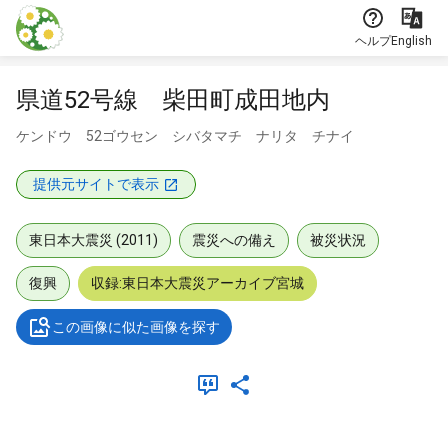
本文に飛ぶ
ヘルプ
English
県道52号線 柴田町成田地内
ケンドウ 52ゴウセン シバタマチ ナリタ チナイ
提供元サイトで表示
東日本大震災 (2011)
震災への備え
被災状況
復興
収録:東日本大震災アーカイブ宮城
この画像に似た画像を探す