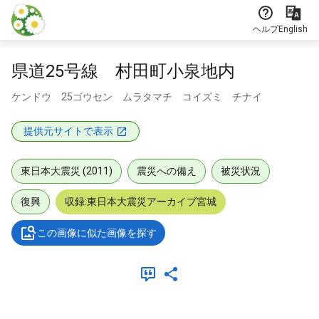
本文に飛ぶ
ヘルプ
English
県道25号線 村田町小泉地内
ケンドウ 25ゴウセン ムラタマチ コイズミ チナイ
提供元サイトで表示
東日本大震災 (2011)
震災への備え
被災状況
復興
収録:東日本大震災アーカイブ宮城
この画像に似た画像を探す