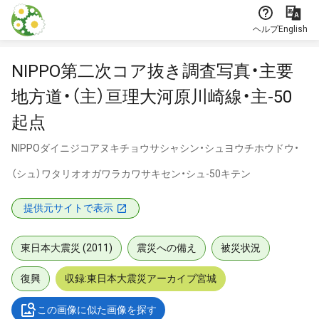
本文に飛ぶ
ヘルプ
English
NIPPO第二次コア抜き調査写真・主要
地方道・（主）亘理大河原川崎線・主-50
起点
NIPPOダイニジコアヌキチョウサシャシン・シュヨウチホウドウ・
（シュ）ワタリオオガワラカワサキセン・シュ-50キテン
提供元サイトで表示
東日本大震災 (2011)
震災への備え
被災状況
復興
収録:東日本大震災アーカイブ宮城
この画像に似た画像を探す