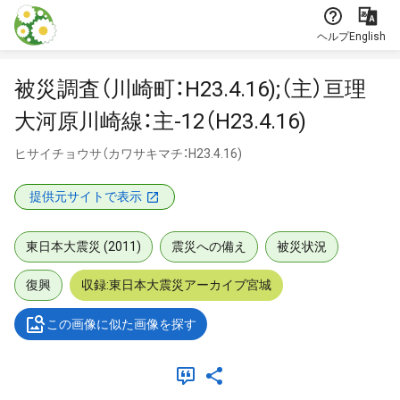
本文に飛ぶ
ヘルプ
English
被災調査（川崎町：H23.4.16);（主）亘理
大河原川崎線：主-12（H23.4.16)
ヒサイチョウサ（カワサキマチ：H23.4.16)
提供元サイトで表示
東日本大震災 (2011)
震災への備え
被災状況
復興
収録:東日本大震災アーカイブ宮城
この画像に似た画像を探す