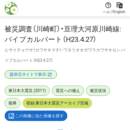
本文に飛ぶ
ヘルプ
English
被災調査（川崎町）・亘理大河原川崎線:
パイプカルバート（H23.4.27）
ヒサイチョウサ（カワサキマチ）・ワタリオオガワラカワサキセン:パ
イプカルバート（H23.4.27）
提供元サイトで表示
東日本大震災 (2011)
震災への備え
被災状況
復興
収録:東日本大震災アーカイブ宮城
この画像に似た画像を探す