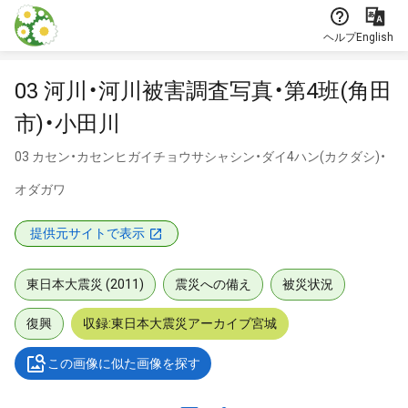
本文に飛ぶ
ヘルプ
English
03 河川・河川被害調査写真・第4班(角田
市)・小田川
03 カセン・カセンヒガイチョウサシャシン・ダイ4ハン(カクダシ)・
オダガワ
提供元サイトで表示
東日本大震災 (2011)
震災への備え
被災状況
復興
収録:東日本大震災アーカイブ宮城
この画像に似た画像を探す