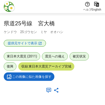
本文に飛ぶ
ヘルプ
English
県道25号線 宮大橋
ケンドウ 25ゴウセン ミヤ オオハシ
提供元サイトで表示
東日本大震災 (2011)
震災への備え
被災状況
復興
収録:東日本大震災アーカイブ宮城
この画像に似た画像を探す