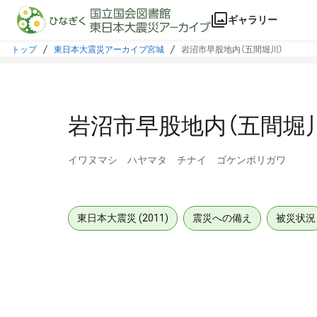
本文に飛ぶ
ギャラリー
トップ
東日本大震災アーカイブ宮城
岩沼市早股地内（五間堀川）
岩沼市早股地内（五間堀
イワヌマシ ハヤマタ チナイ ゴケンボリガワ
東日本大震災 (2011)
震災への備え
被災状況