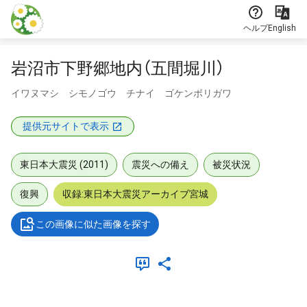
本文に飛ぶ
ヘルプ
English
岩沼市下野郷地内（五間堀川）
イワヌマシ シモノゴウ チナイ ゴケンボリガワ
提供元サイトで表示
東日本大震災 (2011)
震災への備え
被災状況
復興
収録:東日本大震災アーカイブ宮城
この画像に似た画像を探す