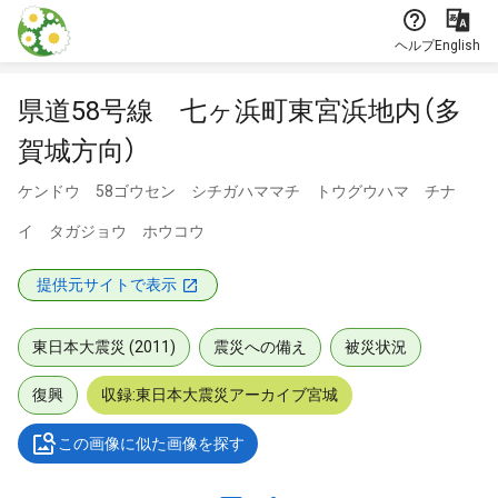
本文に飛ぶ
ヘルプ
English
県道58号線 七ヶ浜町東宮浜地内（多
賀城方向）
ケンドウ 58ゴウセン シチガハママチ トウグウハマ チナ
イ タガジョウ ホウコウ
提供元サイトで表示
東日本大震災 (2011)
震災への備え
被災状況
復興
収録:東日本大震災アーカイブ宮城
この画像に似た画像を探す