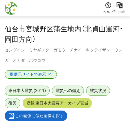
本文に飛ぶ
ヘルプ
English
仙台市宮城野区蒲生地内（北貞山運河・
岡田方向）
センダイシ ミヤギノク ガモウ チナイ キタテイザン ウン
ガ オカダ ホウコウ
提供元サイトで表示
東日本大震災 (2011)
震災への備え
被災状況
復興
収録:東日本大震災アーカイブ宮城
この画像に似た画像を探す