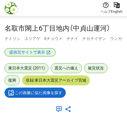
本文に飛ぶ
ヘルプ
English
名取市閖上6丁目地内（中貞山運河）
ナトリシ ユリアゲ 6チョウメ チナイ ナカテイザン ウンガ
提供元サイトで表示
東日本大震災 (2011)
震災への備え
被災状況
復興
収録:東日本大震災アーカイブ宮城
この画像に似た画像を探す