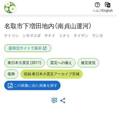
本文に飛ぶ
ヘルプ
English
名取市下増田地内（南貞山運河）
ナトリシ シモマスダ チナイ ミナミ テイザン ウンガ
提供元サイトで表示
東日本大震災 (2011)
震災への備え
被災状況
復興
収録:東日本大震災アーカイブ宮城
この画像に似た画像を探す